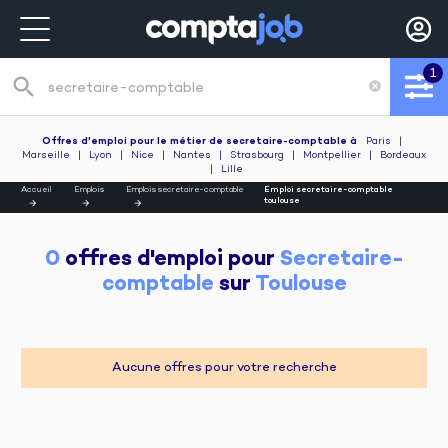
1
search
cancel
Recherche de poste
Offres d'emploi pour le métier de secretaire-comptable
à
Paris
|
Marseille
|
Lyon
|
Nice
|
Nantes
|
Strasbourg
|
Montpellier
|
Bordeaux
|
Lille
Accueil
Emplois
Emplois secretaire-comptable
Emploi secretaire-comptable
toulouse
0
 offres d'emploi pour 
Secretaire-
comptable
 sur 
Toulouse
Aucune offres pour votre recherche