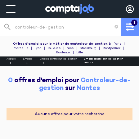
1
search
cancel
Recherche de poste
Offres d'emploi pour le métier de controleur-de-gestion
à
Paris
|
Marseille
|
Lyon
|
Toulouse
|
Nice
|
Strasbourg
|
Montpellier
|
Bordeaux
|
Lille
Accueil
Emplois
Emplois controleur-de-gestion
Emploi controleur-de-gestion
nantes
0
 offres d'emploi pour 
Controleur-de-
gestion
 sur 
Nantes
Aucune offres pour votre recherche