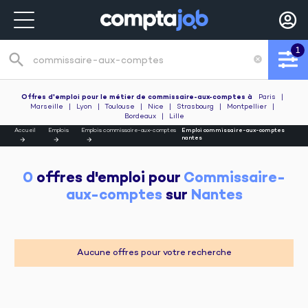
1
search
cancel
Recherche de poste
Offres d'emploi pour le métier de commissaire-aux-comptes
à
Paris
|
Marseille
|
Lyon
|
Toulouse
|
Nice
|
Strasbourg
|
Montpellier
|
Bordeaux
|
Lille
Accueil
Emplois
Emplois commissaire-aux-comptes
Emploi commissaire-aux-comptes
nantes
0
 offres d'emploi pour 
Commissaire-
aux-comptes
 sur 
Nantes
Aucune offres pour votre recherche