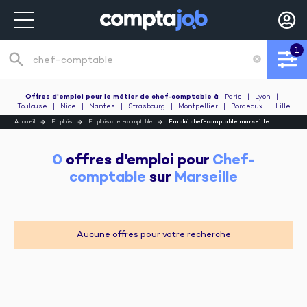
1
search
cancel
Recherche de poste
Offres d'emploi pour le métier de chef-comptable
à
Paris
|
Lyon
|
Toulouse
|
Nice
|
Nantes
|
Strasbourg
|
Montpellier
|
Bordeaux
|
Lille
Accueil
Emplois
Emplois chef-comptable
Emploi chef-comptable marseille
0
 offres d'emploi pour 
Chef-
comptable
 sur 
Marseille
Aucune offres pour votre recherche