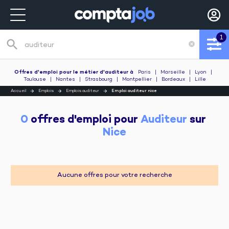
1
search
cancel
Recherche de poste
Offres d'emploi pour le métier d'auditeur
à
Paris
|
Marseille
|
Lyon
|
Toulouse
|
Nantes
|
Strasbourg
|
Montpellier
|
Bordeaux
|
Lille
Accueil
Emplois
Emplois auditeur
Emploi auditeur nice
0
 offres d'emploi pour 
Auditeur
 sur 
Nice
Aucune offres pour votre recherche