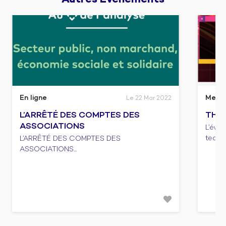
En ligne
Meet
Le 22 Mar 2022
L’ARRÊTÉ DES COMPTES DES
THIN
ASSOCIATIONS
L’évè
tech f
L’ARRÊTÉ DES COMPTES DES
ASSOCIATIONS...