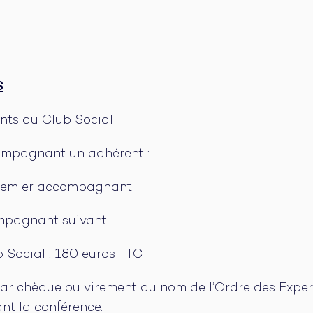
l
S
ents du Club Social
ompagnant un adhérent :
premier accompagnant
mpagnant suivant
 Social : 180 euros TTC
ar chèque ou virement au nom de l’Ordre des Expe
nt la conférence.