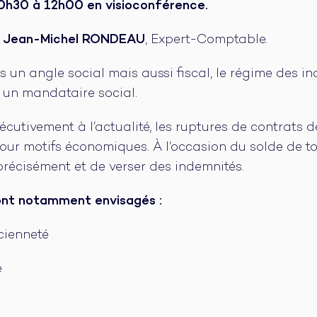
0h30 à 12h00 en visioconférence.
r
Jean-Michel RONDEAU
, Expert-Comptable.
ous un angle social mais aussi fiscal, le régime des i
i un mandataire social.
utivement à l’actualité, les ruptures de contrats de
ur motifs économiques. À l’occasion du solde de tou
précisément et de verser des indemnités.
ront notamment envisagés :
cienneté
é