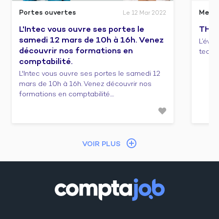
Portes ouvertes
Meet
Le 12 Mar 2022
L'Intec vous ouvre ses portes le
THIN
samedi 12 mars de 10h à 16h. Venez
L’évè
découvrir nos formations en
tech f
comptabilité.
L'Intec vous ouvre ses portes le samedi 12
mars de 10h à 16h. Venez découvrir nos
formations en comptabilité....
VOIR PLUS