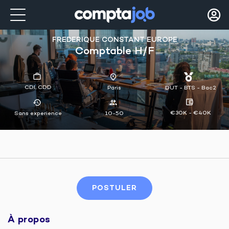
FREDERIQUE CONSTANT EUROPE
Comptable H/f
CDI, CDD
Paris
DUT - BTS - Bac2
€30K - €40K
Sans experience
10-50
POSTULER
À propos