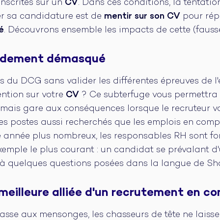
 inscrites sur un
CV
. Dans ces conditions, la tentati
er sa candidature est de
mentir sur son CV
pour rép
é
. Découvrons ensemble les impacts de cette (fauss
idement démasqué
rs du DCG sans valider les différentes épreuves de 
ention sur votre
CV
? Ce subterfuge vous permettra
, mais gare aux conséquences lorsque le recruteur 
s postes aussi recherchés que les emplois en compta
 année plus nombreux, les responsables RH sont fo
emple le plus courant : un candidat se prévalant d
e à quelques questions posées dans la langue de Sh
meilleure alliée d'un recrutement en co
asse aux mensonges, les chasseurs de tête ne laiss