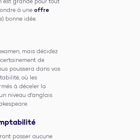
on est grande pour tout
ondre à une
offre
e) bonne idée.
l'examen, mais décidez
 certainement de
vous poussera dans vos
bilité, où les
rmés à déceler la
'un niveau d'anglais
akespeare.
mptabilité
eront passer aucune