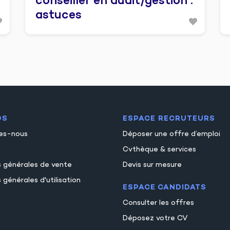
conseiller en audit/gestion :
astuces
OS
ESPACE RECRUTEURS
es-nous
Déposer une offre d’emploi
Cvthèque & services
s générales de vente
Devis sur mesure
 générales d'utilisation
ESPACE CANDIDATS
Consulter les offres
Déposez votre CV