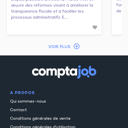
forma
œuvre des réformes visant à améliorer la
de cert
transparence fiscale et à faciliter les
processus administratifs. E......
VOIR PLUS
A PROPOS
Qui sommes-nous
Contact
Conditions générales de vente
Conditions générales d'utilisation