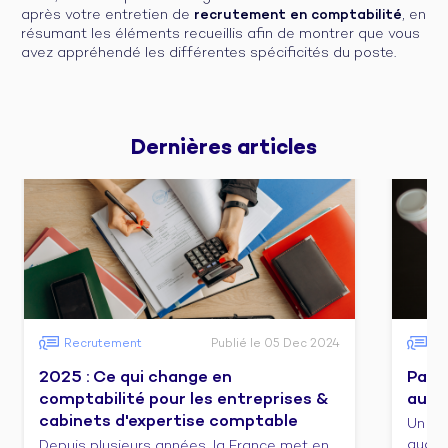
après votre entretien de
recrutement en comptabilité
, en
résumant les éléments recueillis afin de montrer que vous
avez appréhendé les différentes spécificités du poste.
Dernières 
articles
Recrutement
Publié le 05 Dec 2024
Fo
2025 : Ce qui change en
Pass
comptabilité pour les entreprises &
audit
cabinets d'expertise comptable
Un co
audit/
Depuis plusieurs années, la France met en