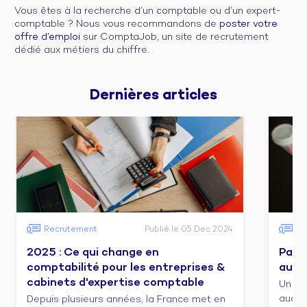
Vous êtes à la recherche d’un comptable ou d’un expert-
comptable ? Nous vous recommandons de
poster votre
offre d’emploi
sur ComptaJob, un site de recrutement
dédié aux métiers du chiffre.
Dernières 
articles
Recrutement
Publié le 05 Dec 2024
Fo
2025 : Ce qui change en
Pass
comptabilité pour les entreprises &
audit
cabinets d'expertise comptable
Un co
audit/
Depuis plusieurs années, la France met en