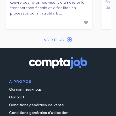
forma
œuvre des réformes visant à améliorer la
de cert
transparence fiscale et à faciliter les
processus administratifs. E......
VOIR PLUS
A PROPOS
Qui sommes-nous
Contact
Conditions générales de vente
Conditions générales d'utilisation