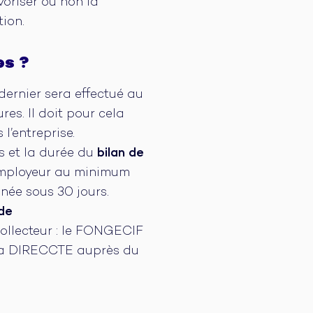
voriser ou non la
tion.
es ?
 dernier sera effectué au
es. Il doit pour cela
l’entreprise.
s et la durée du
bilan de
l’employeur au minimum
née sous 30 jours.
 de
collecteur : le FONGECIF
à la DIRECCTE auprès du