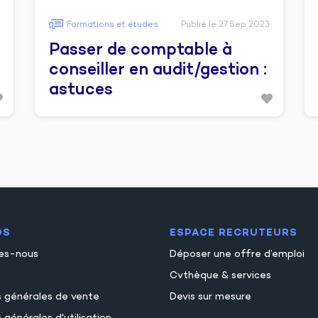
Formations et études
Publié le 27 Sep 2023
Passer de comptable à
conseiller en audit/gestion :
astuces
OS
ESPACE RECRUTEURS
es-nous
Déposer une offre d’emploi
Cvthèque & services
s générales de vente
Devis sur mesure