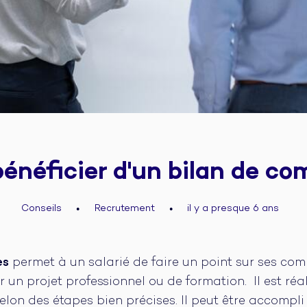
néficier d'un bilan de co
Conseils
Recrutement
il y a presque 6 ans
●
●
es
permet à un salarié de faire un point sur ses com
r un projet professionnel ou de formation. Il est réa
 selon des étapes bien précises. Il peut être accompl