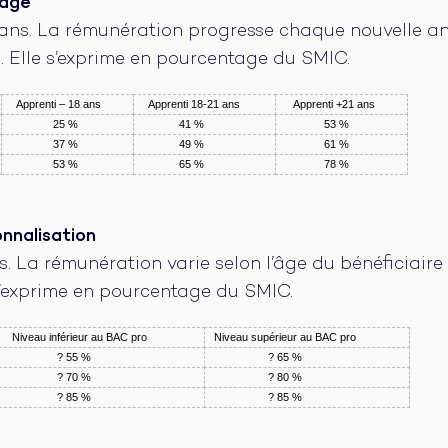
sage
is ans. La rémunération progresse chaque nouvelle a
i. Elle s’exprime en pourcentage du SMIC.
Apprenti – 18 ans
Apprenti 18-21 ans
Apprenti +21 ans
25 %
41 %
53 %
37 %
49 %
61 %
53 %
65 %
78 %
nnalisation
is. La rémunération varie selon l’âge du bénéficiair
e s’exprime en pourcentage du SMIC.
Niveau inférieur au BAC pro
Niveau supérieur au BAC pro
? 55 %
? 65 %
? 70 %
? 80 %
? 85 %
? 85 %