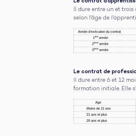
Le contrat d’apprentis
Il dure entre un et tro
selon l’âge de l’apprent
Année d’exécution du contrat
ère
1
année
ème
2
année
ème
3
année
Le contrat de professio
Il dure entre 6 et 12 mo
formation initiale. Ell
Age
Moins de 21 ans
21 ans et plus
26 ans et plus