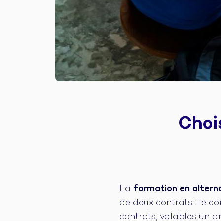
Choi
La
formation en altern
de deux contrats : le c
contrats, valables un a