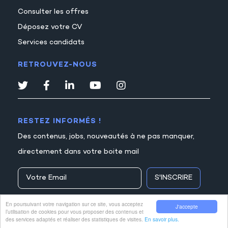
Consulter les offres
Déposez votre CV
Services candidats
RETROUVEZ-NOUS
RESTEZ INFORMÉS !
Des contenus, jobs, nouveautés à ne pas manquer,
directement dans votre boite mail
S'INSCRIRE
En poursuivant votre navigation sur ce site, vous acceptez
J'accepte
l’utilisation de cookies pour vous proposer des contenus et
des services adaptés et réaliser des statistiques de visites.
En savoir plus.
© Comptajob
●
Tous droits réservés 2026
●
Mentions legales