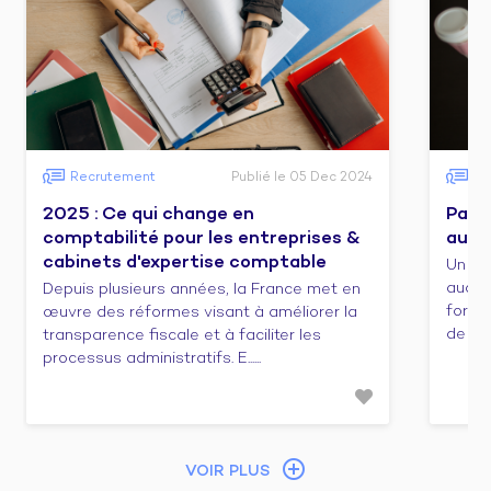
Recrutement
Publié le 05 Dec 2024
Fo
2025 : Ce qui change en
Pass
comptabilité pour les entreprises &
audit
cabinets d'expertise comptable
Un co
audit/
Depuis plusieurs années, la France met en
forma
œuvre des réformes visant à améliorer la
de cert
transparence fiscale et à faciliter les
processus administratifs. E......
VOIR PLUS