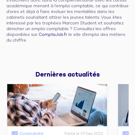
s’inscrivent donc dans la complémentarité avec les cursus
académique menant à l’emploi comptable, ce qui contribue
d’ores et déjà à faire évoluer les mentalités dans les
cabinets souhaitant attirer les jeunes talents. Vous êtes
intéressé par les trophées Marcom Student et souhaitez
dénicher un emploi comptable ? Consultez les offres
disponibles sur
ComptaJob.fr
le site d'emploi des métiers
du chiffre.
Dernières 
actualités
Comptabilité
Publié le 07 Sep 2023
Co