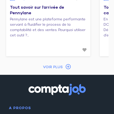
Tout savoir sur l’arrivée de
Tout 
Pennylane
cabi
Pennylane est une plateforme performante
En ca
servant à fluidifier le process de la
DCG e
comptabilité et des ventes. Pourquoi utiliser
Décou
cet outil ?...
d’emba
VOIR PLUS
A PROPOS