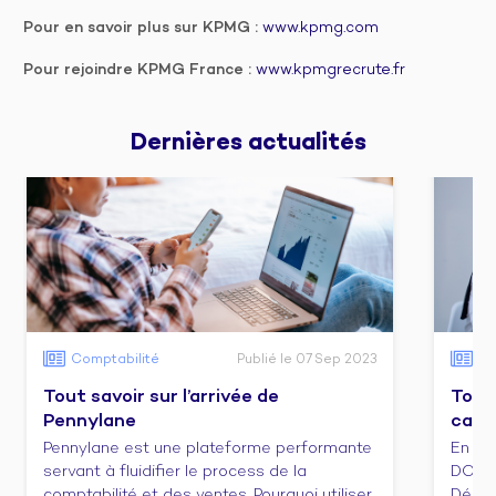
Pour en savoir plus sur KPMG :
www.kpmg.com
Pour rejoindre KPMG France :
www.kpmgrecrute.fr
Dernières 
actualités
Comptabilité
Publié le 07 Sep 2023
Co
Tout savoir sur l’arrivée de
Tout 
Pennylane
cabi
Pennylane est une plateforme performante
En ca
servant à fluidifier le process de la
DCG e
comptabilité et des ventes. Pourquoi utiliser
Décou