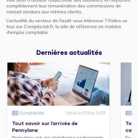
vise ainsi à assurer l’objectivité des auditeurs, en séparant
complètement leur rémunération des commissions de
conseil vendues aux mêmes clients.
L’actualité du secteur de l’audit vous intéresse ? Faites un
tour sur ComptaJob.fr, le site de référence en matière
d’emploi comptable.
Dernières 
actualités
Comptabilité
Publié le 07 Sep 2023
Co
Tout savoir sur l’arrivée de
Tout 
Pennylane
cabi