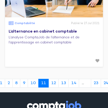
Comptabilité
Publié le 27 Jul 2021
L’alternance en cabinet comptable
L’analyse ComptaJob de l’alternance et de
l’apprentissage en cabinet comptable
1
2
8
9
10
11
12
13
14
23
2
20