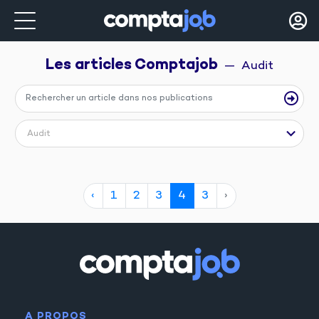
Les articles 
Comptajob
  —  Audit
Audit
‹
1
2
3
4
3
›
A PROPOS